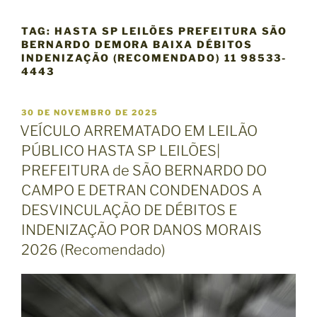
TAG:
HASTA SP LEILÕES PREFEITURA SÃO
BERNARDO DEMORA BAIXA DÉBITOS
INDENIZAÇÃO (RECOMENDADO) 11 98533-
4443
P
30 DE NOVEMBRO DE 2025
U
VEÍCULO ARREMATADO EM LEILÃO
B
PÚBLICO HASTA SP LEILÕES|
L
I
PREFEITURA de SÃO BERNARDO DO
C
CAMPO E DETRAN CONDENADOS A
A
D
DESVINCULAÇÃO DE DÉBITOS E
O
INDENIZAÇÃO POR DANOS MORAIS
E
M
2026 (Recomendado)