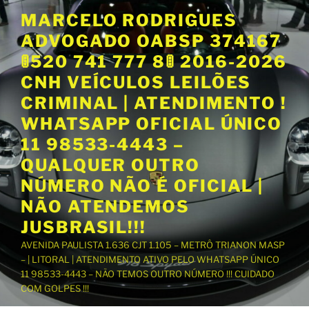
P
MARCELO RODRIGUES
u
ADVOGADO OABSP 374167
l
a
🚦520 741 777 8🚦 2016-2026
r
CNH VEÍCULOS LEILÕES
p
CRIMINAL | ATENDIMENTO !
a
WHATSAPP OFICIAL ÚNICO
r
a
11 98533-4443 –
o
QUALQUER OUTRO
c
NÚMERO NÃO É OFICIAL |
o
NÃO ATENDEMOS
n
t
JUSBRASIL!!!
e
AVENIDA PAULISTA 1.636 CJT 1.105 – METRÔ TRIANON MASP
ú
– | LITORAL | ATENDIMENTO ATIVO PELO WHATSAPP ÚNICO
d
11 98533-4443 – NÃO TEMOS OUTRO NÚMERO !!! CUIDADO
o
COM GOLPES !!!