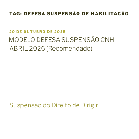
TAG:
DEFESA SUSPENSÃO DE HABILITAÇÃO
P
20 DE OUTUBRO DE 2025
U
MODELO DEFESA SUSPENSÃO CNH
B
ABRIL 2026 (Recomendado)
L
I
C
A
D
O
E
M
Suspensão do Direito de Dirigir