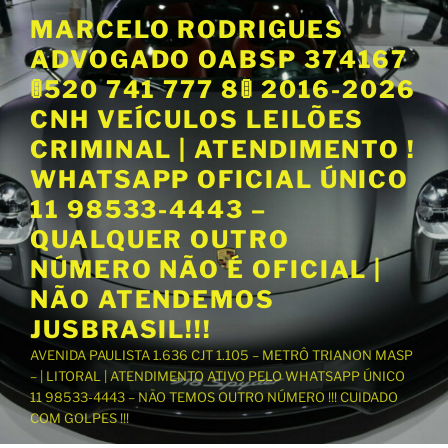
P
MARCELO RODRIGUES
u
ADVOGADO OABSP 374167
l
a
🚦520 741 777 8🚦 2016-2026
r
CNH VEÍCULOS LEILÕES
p
CRIMINAL | ATENDIMENTO !
a
WHATSAPP OFICIAL ÚNICO
r
a
11 98533-4443 –
o
QUALQUER OUTRO
c
NÚMERO NÃO É OFICIAL |
o
NÃO ATENDEMOS
n
t
JUSBRASIL!!!
e
AVENIDA PAULISTA 1.636 CJT 1.105 – METRÔ TRIANON MASP
ú
– | LITORAL | ATENDIMENTO ATIVO PELO WHATSAPP ÚNICO
d
11 98533-4443 – NÃO TEMOS OUTRO NÚMERO !!! CUIDADO
o
COM GOLPES !!!