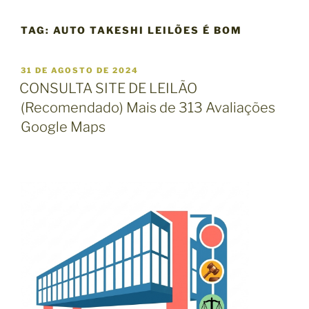
TAG:
AUTO TAKESHI LEILÕES É BOM
P
31 DE AGOSTO DE 2024
U
CONSULTA SITE DE LEILÃO
B
(Recomendado) Mais de 313 Avaliações
L
I
Google Maps
C
A
D
O
E
M