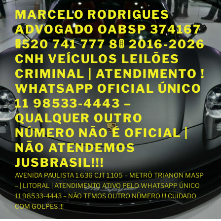
P
MARCELO RODRIGUES
u
ADVOGADO OABSP 374167
l
a
🚦520 741 777 8🚦 2016-2026
r
CNH VEÍCULOS LEILÕES
p
CRIMINAL | ATENDIMENTO !
a
WHATSAPP OFICIAL ÚNICO
r
a
11 98533-4443 –
o
QUALQUER OUTRO
c
NÚMERO NÃO É OFICIAL |
o
NÃO ATENDEMOS
n
t
JUSBRASIL!!!
e
AVENIDA PAULISTA 1.636 CJT 1.105 – METRÔ TRIANON MASP
ú
– | LITORAL | ATENDIMENTO ATIVO PELO WHATSAPP ÚNICO
d
11 98533-4443 – NÃO TEMOS OUTRO NÚMERO !!! CUIDADO
o
COM GOLPES !!!