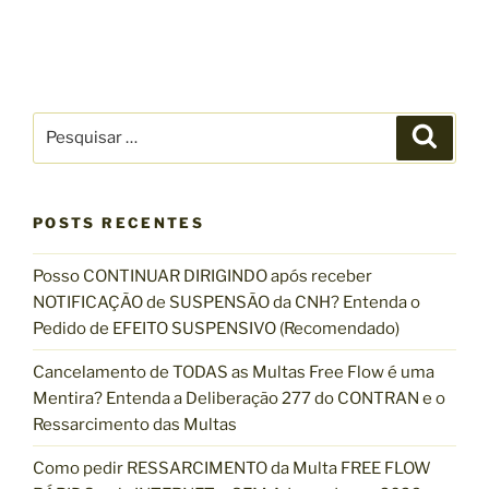
P
P
e
e
s
s
q
u
q
i
s
POSTS RECENTES
u
a
r
i
Posso CONTINUAR DIRIGINDO após receber
s
NOTIFICAÇÃO de SUSPENSÃO da CNH? Entenda o
a
Pedido de EFEITO SUSPENSIVO (Recomendado)
r
p
Cancelamento de TODAS as Multas Free Flow é uma
o
Mentira? Entenda a Deliberação 277 do CONTRAN e o
r
Ressarcimento das Multas
:
Como pedir RESSARCIMENTO da Multa FREE FLOW