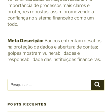
importância de processos mais claros e
proteções robustas, assim promovendo a
confiança no sistema financeiro como um
todo.
Meta Descrição:
Bancos enfrentam desafios
na proteção de dados e abertura de contas;
golpes mostram vulnerabilidades e
responsabilidade das instituições financeiras.
P
P
e
e
s
s
q
u
q
i
s
POSTS RECENTES
u
a
r
i