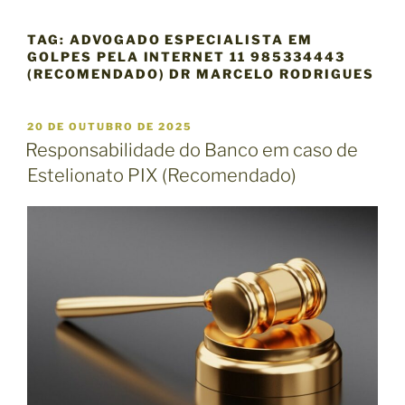
TAG:
ADVOGADO ESPECIALISTA EM
GOLPES PELA INTERNET 11 985334443
(RECOMENDADO) DR MARCELO RODRIGUES
P
20 DE OUTUBRO DE 2025
U
Responsabilidade do Banco em caso de
B
Estelionato PIX (Recomendado)
L
I
C
A
D
O
E
M