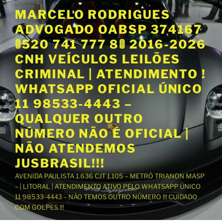
P
MARCELO RODRIGUES
u
ADVOGADO OABSP 374167
l
a
🚦520 741 777 8🚦 2016-2026
r
CNH VEÍCULOS LEILÕES
p
CRIMINAL | ATENDIMENTO !
a
WHATSAPP OFICIAL ÚNICO
r
a
11 98533-4443 –
o
QUALQUER OUTRO
c
NÚMERO NÃO É OFICIAL |
o
NÃO ATENDEMOS
n
t
JUSBRASIL!!!
e
AVENIDA PAULISTA 1.636 CJT 1.105 – METRÔ TRIANON MASP
ú
– | LITORAL | ATENDIMENTO ATIVO PELO WHATSAPP ÚNICO
d
11 98533-4443 – NÃO TEMOS OUTRO NÚMERO !!! CUIDADO
o
COM GOLPES !!!