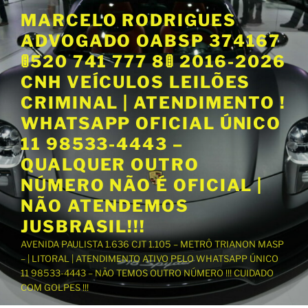
P
MARCELO RODRIGUES
u
ADVOGADO OABSP 374167
l
a
🚦520 741 777 8🚦 2016-2026
r
CNH VEÍCULOS LEILÕES
p
CRIMINAL | ATENDIMENTO !
a
WHATSAPP OFICIAL ÚNICO
r
a
11 98533-4443 –
o
QUALQUER OUTRO
c
NÚMERO NÃO É OFICIAL |
o
NÃO ATENDEMOS
n
t
JUSBRASIL!!!
e
AVENIDA PAULISTA 1.636 CJT 1.105 – METRÔ TRIANON MASP
ú
– | LITORAL | ATENDIMENTO ATIVO PELO WHATSAPP ÚNICO
d
11 98533-4443 – NÃO TEMOS OUTRO NÚMERO !!! CUIDADO
o
COM GOLPES !!!