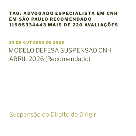
TAG:
ADVOGADO ESPECIALISTA EM CNH
EM SÃO PAULO RECOMENDADO
11985334443 MAIS DE 220 AVALIAÇÕES
P
20 DE OUTUBRO DE 2025
U
MODELO DEFESA SUSPENSÃO CNH
B
ABRIL 2026 (Recomendado)
L
I
C
A
D
O
E
M
Suspensão do Direito de Dirigir