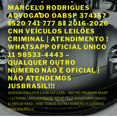
P
MARCELO RODRIGUES
u
ADVOGADO OABSP 374167
l
a
🚦520 741 777 8🚦 2016-2026
r
CNH VEÍCULOS LEILÕES
p
CRIMINAL | ATENDIMENTO !
a
WHATSAPP OFICIAL ÚNICO
r
a
11 98533-4443 –
o
QUALQUER OUTRO
c
NÚMERO NÃO É OFICIAL |
o
NÃO ATENDEMOS
n
t
JUSBRASIL!!!
e
AVENIDA PAULISTA 1.636 CJT 1.105 – METRÔ TRIANON MASP
ú
– | LITORAL | ATENDIMENTO ATIVO PELO WHATSAPP ÚNICO
d
11 98533-4443 – NÃO TEMOS OUTRO NÚMERO !!! CUIDADO
o
COM GOLPES !!!