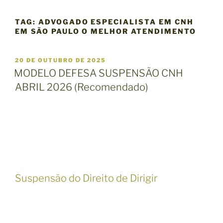
TAG:
ADVOGADO ESPECIALISTA EM CNH
EM SÃO PAULO O MELHOR ATENDIMENTO
P
20 DE OUTUBRO DE 2025
U
MODELO DEFESA SUSPENSÃO CNH
B
ABRIL 2026 (Recomendado)
L
I
C
A
D
O
E
M
Suspensão do Direito de Dirigir