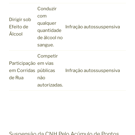
Conduzir
com
Dirigir sob
qualquer
Efeito de
Infração autossuspensiva
quantidade
Álcool
de álcool no
sangue.
Competir
Participação
em vias
em Corridas
públicas
Infração autossuspensiva
de Rua
não
autorizadas.
Suspensão da CNH Pelo Acúmulo de Pontos