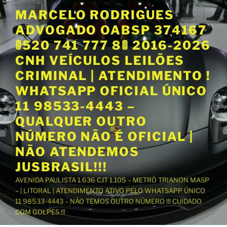
P
MARCELO RODRIGUES
u
ADVOGADO OABSP 374167
l
a
🚦520 741 777 8🚦 2016-2026
r
CNH VEÍCULOS LEILÕES
p
CRIMINAL | ATENDIMENTO !
a
WHATSAPP OFICIAL ÚNICO
r
a
11 98533-4443 –
o
QUALQUER OUTRO
c
NÚMERO NÃO É OFICIAL |
o
NÃO ATENDEMOS
n
t
JUSBRASIL!!!
e
AVENIDA PAULISTA 1.636 CJT 1.105 – METRÔ TRIANON MASP
ú
– | LITORAL | ATENDIMENTO ATIVO PELO WHATSAPP ÚNICO
d
11 98533-4443 – NÃO TEMOS OUTRO NÚMERO !!! CUIDADO
o
COM GOLPES !!!