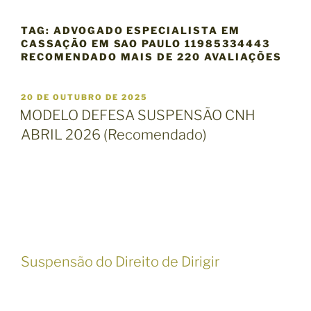
TAG:
ADVOGADO ESPECIALISTA EM
CASSAÇÃO EM SAO PAULO 11985334443
RECOMENDADO MAIS DE 220 AVALIAÇÕES
P
20 DE OUTUBRO DE 2025
U
MODELO DEFESA SUSPENSÃO CNH
B
ABRIL 2026 (Recomendado)
L
I
C
A
D
O
E
M
Suspensão do Direito de Dirigir