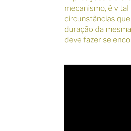
mecanismo, é vital 
circunstâncias que
duração da mesma,
deve fazer se enc