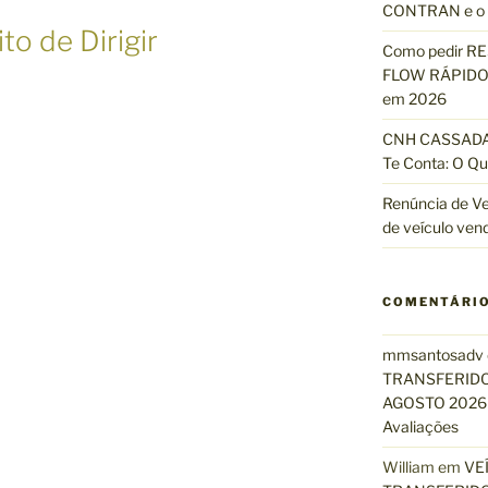
CONTRAN e o R
:
to de Dirigir
Como pedir R
FLOW RÁPIDO 
em 2026
CNH CASSADA?
Te Conta: O Qu
Renúncia de Ve
de veículo ven
COMENTÁRI
mmsantosadv
TRANSFERIDO
AGOSTO 2026 
Avaliações
William
em
VE