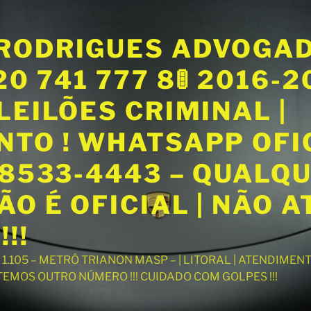
RODRIGUES ADVOGA
20 741 777 8🚦 2016-
LEILÕES CRIMINAL |
NTO ! WHATSAPP OFI
98533-4443 – QUALQ
O É OFICIAL | NÃO 
!!
T 1.105 – METRÔ TRIANON MASP – | LITORAL | ATENDIME
 TEMOS OUTRO NÚMERO !!! CUIDADO COM GOLPES !!!