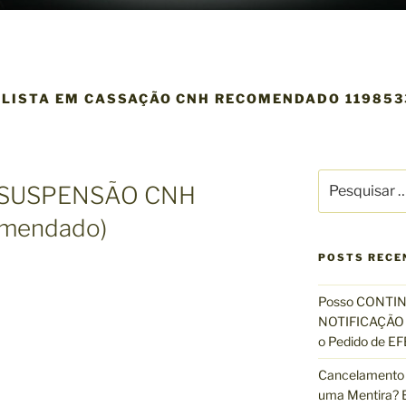
LISTA EM CASSAÇÃO CNH RECOMENDADO 1198533
P
 SUSPENSÃO CNH
e
s
omendado)
q
u
POSTS RECE
i
s
Posso CONTIN
a
NOTIFICAÇÃO 
r
o Pedido de 
p
Cancelamento 
o
uma Mentira? E
r