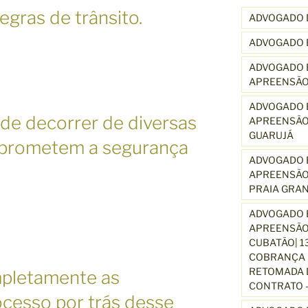
gras de trânsito.
ADVOGADO 
ADVOGADO 
ADVOGADO E
APREENSÃO
ADVOGADO E
de decorrer de diversas
APREENSÃO
GUARUJÁ
mprometem a segurança
ADVOGADO E
APREENSÃO
PRAIA GRA
ADVOGADO E
APREENSÃO
CUBATÃO| 1
COBRANÇA D
RETOMADA D
pletamente as
CONTRATO –
ocesso por trás desse