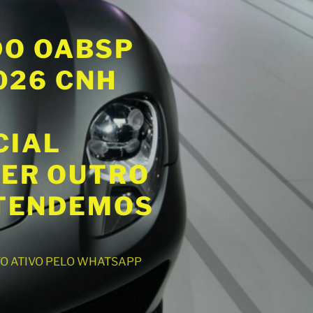
DO OABSP
2026 CNH
CIAL
UER OUTRO
ATENDEMOS
NTO ATIVO PELO WHATSAPP