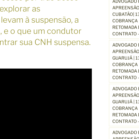
ADVOGADO E
explorar as
APREENSÃO
CUBATÃO| 1
 levam à suspensão, a
COBRANÇA D
RETOMADA D
 e o que um condutor
CONTRATO –
ontrar sua CNH suspensa.
ADVOGADO E
APREENSÃO
GUARUJÁ | 
COBRANÇA D
RETOMADA D
CONTRATO –
ADVOGADO E
APREENSÃO
GUARUJÁ | 
COBRANÇA D
RETOMADA D
CONTRATO –
ADVOGADO E
APREENSÃO