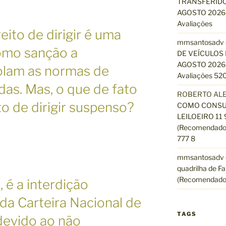
TRANSFERIDO
AGOSTO 2026 
Avaliações
ito de dirigir é uma
mmsantosadv
omo sanção a
DE VEÍCULOS 
AGOSTO 2026 
olam as normas de
Avaliações 520
das. Mas, o que de fato
ROBERTO AL
ito de dirigir suspenso?
COMO CONSUL
LEILOEIRO 11
(Recomendado)
777 8
mmsantosadv
quadrilha de Fa
(Recomendado
 é a interdição
da Carteira Nacional de
TAGS
devido ao não