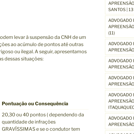
APREENSÃO 
SANTOS | 1
ADVOGADO E
APREENSÃO 
(11)
 podem levar à suspensão da CNH de um
ADVOGADO E
ações ao acúmulo de pontos até outras
APREENSÃO 
oso ou ilegal. A seguir, apresentamos
s dessas situações:
ADVOGADO E
APREENSÃO
ADVOGADO E
APREENSÃO
ADVOGADO E
APREENSÃO 
Pontuação ou Consequência
ITAQUAQUE
20,30 ou 40 pontos ( dependendo da
ADVOGADO E
quantidade de infrações
APREENSÃO 
GRAVÍSSIMAS e se o condutor tem