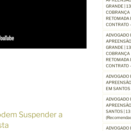
GRANDE | 1
COBRANÇA D
RETOMADA D
CONTRATO –
ADVOGADO E
APREENSÃO
GRANDE | 1
COBRANÇA D
RETOMADA D
CONTRATO –
ADVOGADO E
APREENSÃO
EM SANTOS 
ADVOGADO E
APREENSÃO
SANTOS | 1
odem Suspender a
(Recomendad
sta
ADVOGADO E