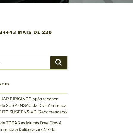
4443 MAIS DE 220
P
e
s
q
NTES
u
i
UAR DIRIGINDO após receber
s
de SUSPENSÃO da CNH? Entenda
a
EFEITO SUSPENSIVO (Recomendado)
r
de TODAS as Multas Free Flow é
ntenda a Deliberação 277 do