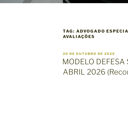
TAG:
ADVOGADO ESPECIA
AVALIAÇÕES
P
20 DE OUTUBRO DE 2025
U
MODELO DEFESA
B
L
ABRIL 2026 (Rec
I
C
A
D
O
E
M