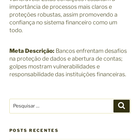
importância de processos mais claros e
proteções robustas, assim promovendo a
confiança no sistema financeiro como um
todo.
Meta Descrição:
Bancos enfrentam desafios
na proteção de dados e abertura de contas;
golpes mostram vulnerabilidades e
responsabilidade das instituições financeiras.
P
P
e
e
s
s
q
u
q
i
s
POSTS RECENTES
u
a
r
i