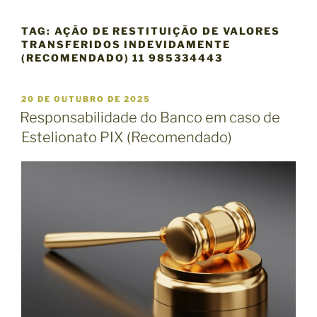
TAG:
AÇÃO DE RESTITUIÇÃO DE VALORES
TRANSFERIDOS INDEVIDAMENTE
(RECOMENDADO) 11 985334443
P
20 DE OUTUBRO DE 2025
U
Responsabilidade do Banco em caso de
B
Estelionato PIX (Recomendado)
L
I
C
A
D
O
E
M