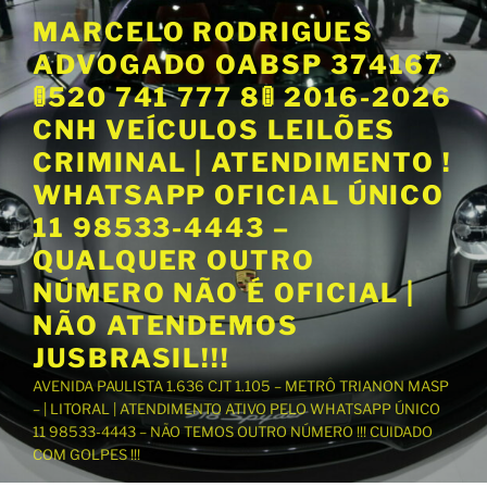
P
MARCELO RODRIGUES
u
ADVOGADO OABSP 374167
l
a
🚦520 741 777 8🚦 2016-2026
r
CNH VEÍCULOS LEILÕES
p
CRIMINAL | ATENDIMENTO !
a
WHATSAPP OFICIAL ÚNICO
r
a
11 98533-4443 –
o
QUALQUER OUTRO
c
NÚMERO NÃO É OFICIAL |
o
NÃO ATENDEMOS
n
t
JUSBRASIL!!!
e
AVENIDA PAULISTA 1.636 CJT 1.105 – METRÔ TRIANON MASP
ú
– | LITORAL | ATENDIMENTO ATIVO PELO WHATSAPP ÚNICO
d
11 98533-4443 – NÃO TEMOS OUTRO NÚMERO !!! CUIDADO
o
COM GOLPES !!!