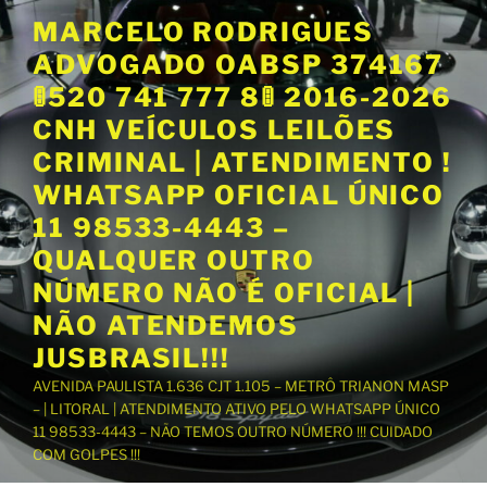
P
MARCELO RODRIGUES
u
ADVOGADO OABSP 374167
l
a
🚦520 741 777 8🚦 2016-2026
r
CNH VEÍCULOS LEILÕES
p
CRIMINAL | ATENDIMENTO !
a
WHATSAPP OFICIAL ÚNICO
r
a
11 98533-4443 –
o
QUALQUER OUTRO
c
NÚMERO NÃO É OFICIAL |
o
NÃO ATENDEMOS
n
t
JUSBRASIL!!!
e
AVENIDA PAULISTA 1.636 CJT 1.105 – METRÔ TRIANON MASP
ú
– | LITORAL | ATENDIMENTO ATIVO PELO WHATSAPP ÚNICO
d
11 98533-4443 – NÃO TEMOS OUTRO NÚMERO !!! CUIDADO
o
COM GOLPES !!!