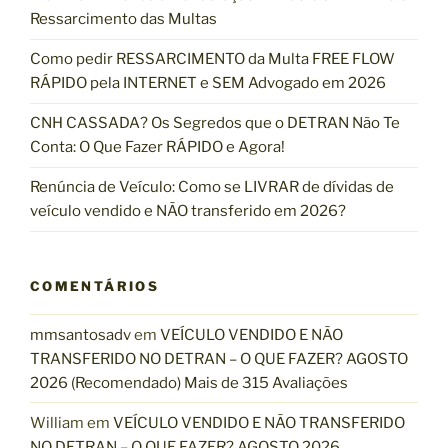
r
Ressarcimento das Multas
:
Como pedir RESSARCIMENTO da Multa FREE FLOW
RÁPIDO pela INTERNET e SEM Advogado em 2026
CNH CASSADA? Os Segredos que o DETRAN Não Te
Conta: O Que Fazer RÁPIDO e Agora!
Renúncia de Veículo: Como se LIVRAR de dívidas de
veículo vendido e NÃO transferido em 2026?
COMENTÁRIOS
mmsantosadv
em
VEÍCULO VENDIDO E NÃO
TRANSFERIDO NO DETRAN – O QUE FAZER? AGOSTO
2026 (Recomendado) Mais de 315 Avaliações
William
em
VEÍCULO VENDIDO E NÃO TRANSFERIDO
NO DETRAN – O QUE FAZER? AGOSTO 2026