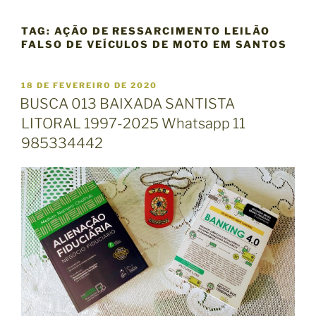
TAG:
AÇÃO DE RESSARCIMENTO LEILÃO
FALSO DE VEÍCULOS DE MOTO EM SANTOS
P
18 DE FEVEREIRO DE 2020
U
BUSCA 013 BAIXADA SANTISTA
B
LITORAL 1997-2025 Whatsapp 11
L
I
985334442
C
A
D
O
E
M