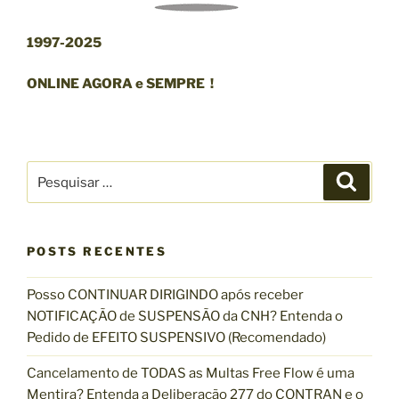
1997-2025
ONLINE AGORA e SEMPRE !
P
P
e
e
s
s
q
u
q
i
s
POSTS RECENTES
u
a
r
i
Posso CONTINUAR DIRIGINDO após receber
s
NOTIFICAÇÃO de SUSPENSÃO da CNH? Entenda o
a
Pedido de EFEITO SUSPENSIVO (Recomendado)
r
p
Cancelamento de TODAS as Multas Free Flow é uma
o
Mentira? Entenda a Deliberação 277 do CONTRAN e o