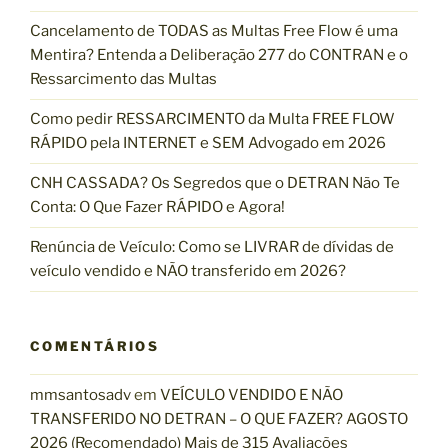
A
p
Cancelamento de TODAS as Multas Free Flow é uma
L
o
Mentira? Entenda a Deliberação 277 do CONTRAN e o
S
r
Ressarcimento das Multas
O
:
2
Como pedir RESSARCIMENTO da Multa FREE FLOW
0
RÁPIDO pela INTERNET e SEM Advogado em 2026
2
CNH CASSADA? Os Segredos que o DETRAN Não Te
6
Conta: O Que Fazer RÁPIDO e Agora!
V
Í
Renúncia de Veículo: Como se LIVRAR de dívidas de
T
veículo vendido e NÃO transferido em 2026?
I
M
A
COMENTÁRIOS
R
E
mmsantosadv
em
VEÍCULO VENDIDO E NÃO
C
TRANSFERIDO NO DETRAN – O QUE FAZER? AGOSTO
U
2026 (Recomendado) Mais de 315 Avaliações