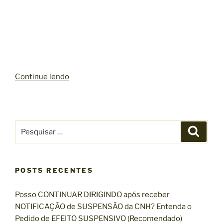
“
Continue lendo
G
O
L
P
P
P
e
E
e
s
L
s
q
u
E
q
i
s
POSTS RECENTES
I
u
a
L
r
i
Posso CONTINUAR DIRIGINDO após receber
Ã
s
NOTIFICAÇÃO de SUSPENSÃO da CNH? Entenda o
O
a
Pedido de EFEITO SUSPENSIVO (Recomendado)
F
r