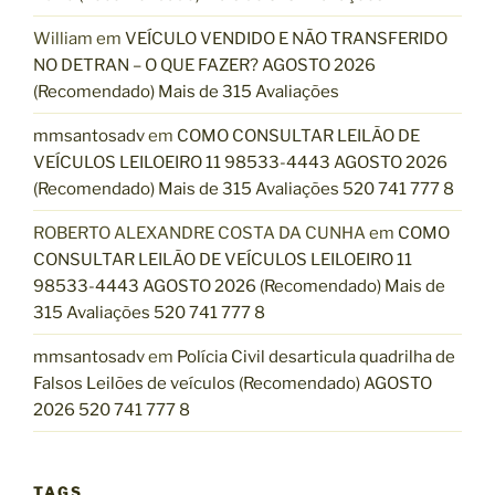
P
E
William
em
VEÍCULO VENDIDO E NÃO TRANSFERIDO
R
NO DETRAN – O QUE FAZER? AGOSTO 2026
A
(Recomendado) Mais de 315 Avaliações
D
I
mmsantosadv
em
COMO CONSULTAR LEILÃO DE
N
VEÍCULOS LEILOEIRO 11 98533-4443 AGOSTO 2026
H
(Recomendado) Mais de 315 Avaliações 520 741 777 8
E
ROBERTO ALEXANDRE COSTA DA CUNHA
em
COMO
I
CONSULTAR LEILÃO DE VEÍCULOS LEILOEIRO 11
R
98533-4443 AGOSTO 2026 (Recomendado) Mais de
O
315 Avaliações 520 741 777 8
(
R
mmsantosadv
em
Polícia Civil desarticula quadrilha de
e
Falsos Leilões de veículos (Recomendado) AGOSTO
c
2026 520 741 777 8
o
m
e
TAGS