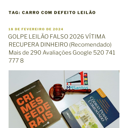
TAG:
CARRO COM DEFEITO LEILÃO
P
18 DE FEVEREIRO DE 2024
U
GOLPE LEILÃO FALSO 2026 VÍTIMA
B
RECUPERA DINHEIRO (Recomendado)
L
I
Mais de 290 Avaliações Google 520 741
C
777 8
A
D
O
E
M