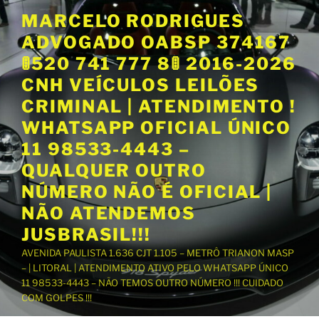
P
MARCELO RODRIGUES
u
ADVOGADO OABSP 374167
l
a
🚦520 741 777 8🚦 2016-2026
r
CNH VEÍCULOS LEILÕES
p
CRIMINAL | ATENDIMENTO !
a
WHATSAPP OFICIAL ÚNICO
r
a
11 98533-4443 –
o
QUALQUER OUTRO
c
NÚMERO NÃO É OFICIAL |
o
NÃO ATENDEMOS
n
t
JUSBRASIL!!!
e
AVENIDA PAULISTA 1.636 CJT 1.105 – METRÔ TRIANON MASP
ú
– | LITORAL | ATENDIMENTO ATIVO PELO WHATSAPP ÚNICO
d
11 98533-4443 – NÃO TEMOS OUTRO NÚMERO !!! CUIDADO
o
COM GOLPES !!!