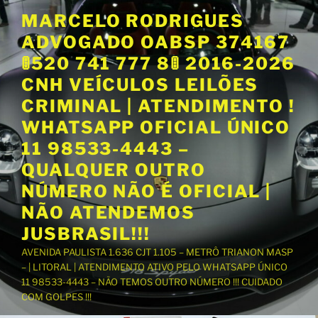
P
MARCELO RODRIGUES
u
ADVOGADO OABSP 374167
l
a
🚦520 741 777 8🚦 2016-2026
r
CNH VEÍCULOS LEILÕES
p
CRIMINAL | ATENDIMENTO !
a
WHATSAPP OFICIAL ÚNICO
r
a
11 98533-4443 –
o
QUALQUER OUTRO
c
NÚMERO NÃO É OFICIAL |
o
NÃO ATENDEMOS
n
t
JUSBRASIL!!!
e
AVENIDA PAULISTA 1.636 CJT 1.105 – METRÔ TRIANON MASP
ú
– | LITORAL | ATENDIMENTO ATIVO PELO WHATSAPP ÚNICO
d
11 98533-4443 – NÃO TEMOS OUTRO NÚMERO !!! CUIDADO
o
COM GOLPES !!!