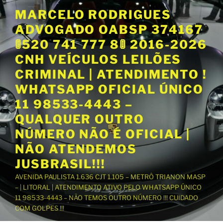
P
MARCELO RODRIGUES
u
ADVOGADO OABSP 374167
l
a
🚦520 741 777 8🚦 2016-2026
r
CNH VEÍCULOS LEILÕES
p
CRIMINAL | ATENDIMENTO !
a
WHATSAPP OFICIAL ÚNICO
r
a
11 98533-4443 –
o
QUALQUER OUTRO
c
NÚMERO NÃO É OFICIAL |
o
NÃO ATENDEMOS
n
t
JUSBRASIL!!!
e
AVENIDA PAULISTA 1.636 CJT 1.105 – METRÔ TRIANON MASP
ú
– | LITORAL | ATENDIMENTO ATIVO PELO WHATSAPP ÚNICO
d
11 98533-4443 – NÃO TEMOS OUTRO NÚMERO !!! CUIDADO
o
COM GOLPES !!!